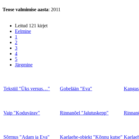
Teose valmimise aasta
: 2011
Leitud 121 kirjet
Eelmine
1
2
3
4
5
Järgmine
Tekstiil "Üks versus…"
Gobelään "Eva"
Kangas 
Vaip "Koduvärav"
Rinnanõel "Jalutuskepp"
Rinnan
Sõrmus "Adam ja Eva"
Kaelaehe-objekt "Kõnnu kutse"
Kaelaeh