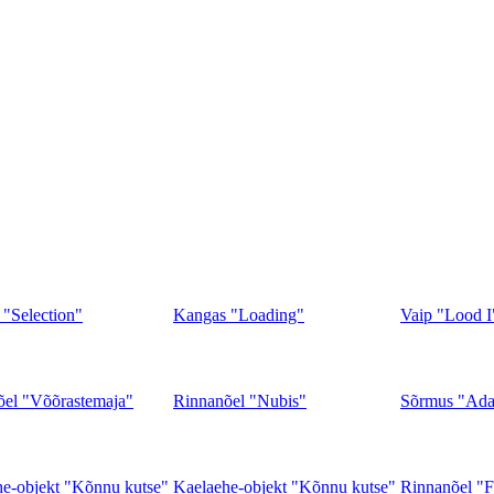
"Selection"
Kangas "Loading"
Vaip "Lood I
õel "Võõrastemaja"
Rinnanõel "Nubis"
Sõrmus "Ada
e-objekt "Kõnnu kutse"
Kaelaehe-objekt "Kõnnu kutse"
Rinnanõel "Fa