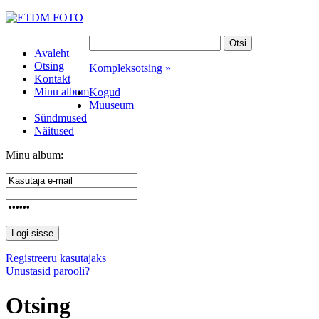
Avaleht
Otsing
Kompleksotsing »
Kontakt
Minu album
Kogud
Muuseum
Sündmused
Näitused
Minu album:
Registreeru kasutajaks
Unustasid parooli?
Otsing