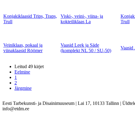
Konjakiklaasid Trips, Traps,
Viski-, veini-, viina- ja
Konjaki
Trull
kokteiliklaas La
Trull
Veiniklaas, pokaal ja
Vaasid Leek ja Säde
Vaasid 
viinaklaasid Röömer
(komplekt NL 50 / SU-50)
Leitud 49 kirjet
Eelmine
1
2
Järgmine
Eesti Tarbekunsti- ja Disainimuuseum
|
Lai 17, 10133 Tallinn
|
Üldtel
info@etdm.ee