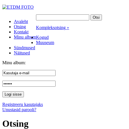
Avaleht
Otsing
Kompleksotsing »
Kontakt
Minu album
Kogud
Muuseum
Sündmused
Näitused
Minu album:
Registreeru kasutajaks
Unustasid parooli?
Otsing