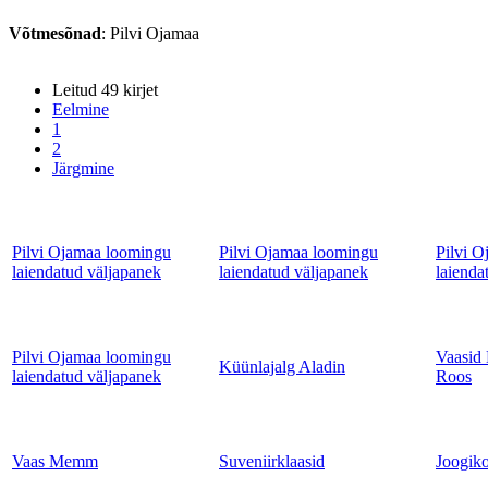
Võtmesõnad
: Pilvi Ojamaa
Leitud 49 kirjet
Eelmine
1
2
Järgmine
Pilvi Ojamaa loomingu
Pilvi Ojamaa loomingu
Pilvi 
laiendatud väljapanek
laiendatud väljapanek
laienda
Pilvi Ojamaa loomingu
Vaasid 
Küünlajalg Aladin
laiendatud väljapanek
Roos
Vaas Memm
Suveniirklaasid
Joogik