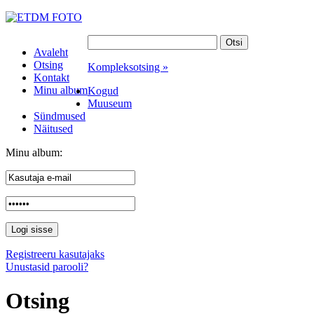
Avaleht
Otsing
Kompleksotsing »
Kontakt
Minu album
Kogud
Muuseum
Sündmused
Näitused
Minu album:
Registreeru kasutajaks
Unustasid parooli?
Otsing