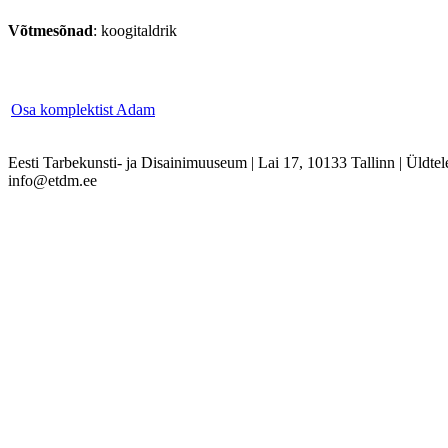
Võtmesõnad
: koogitaldrik
Osa komplektist Adam
Eesti Tarbekunsti- ja Disainimuuseum
|
Lai 17, 10133 Tallinn
|
Üldtel
info@etdm.ee