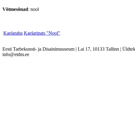
Võtmesõnad
: nool
Kaelaraha
Kaelaripats "Nool"
Eesti Tarbekunsti- ja Disainimuuseum
|
Lai 17, 10133 Tallinn
|
Üldtel
info@etdm.ee