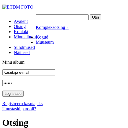
Avaleht
Otsing
Kompleksotsing »
Kontakt
Minu album
Kogud
Muuseum
Sündmused
Näitused
Minu album:
Registreeru kasutajaks
Unustasid parooli?
Otsing