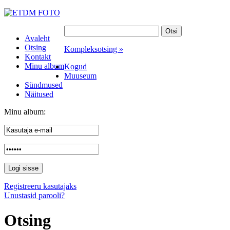
Avaleht
Otsing
Kompleksotsing »
Kontakt
Minu album
Kogud
Muuseum
Sündmused
Näitused
Minu album:
Registreeru kasutajaks
Unustasid parooli?
Otsing