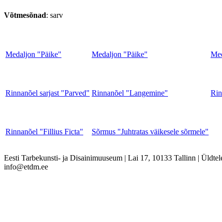
Võtmesõnad
: sarv
Medaljon "Päike"
Medaljon "Päike"
Med
Rinnanõel sarjast "Parved"
Rinnanõel "Langemine"
Rin
Rinnanõel "Fillius Ficta"
Sõrmus "Juhtratas väikesele sõrmele"
Eesti Tarbekunsti- ja Disainimuuseum
|
Lai 17, 10133 Tallinn
|
Üldtel
info@etdm.ee