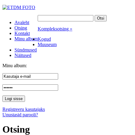
Avaleht
Otsing
Kompleksotsing »
Kontakt
Minu album
Kogud
Muuseum
Sündmused
Näitused
Minu album:
Registreeru kasutajaks
Unustasid parooli?
Otsing