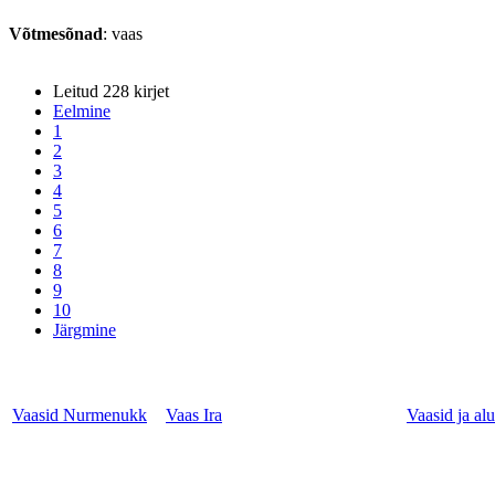
Võtmesõnad
: vaas
Leitud 228 kirjet
Eelmine
1
2
3
4
5
6
7
8
9
10
Järgmine
Vaasid Nurmenukk
Vaas Ira
Vaasid ja al