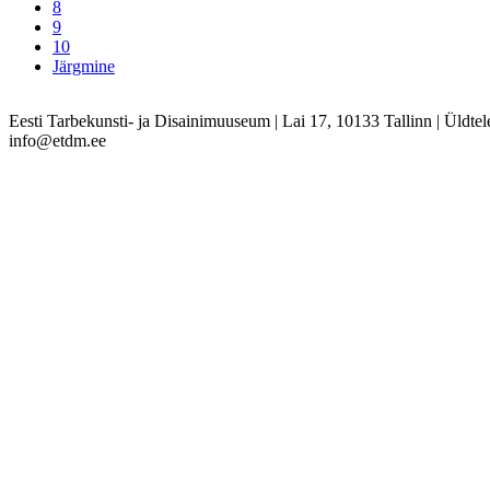
8
9
10
Järgmine
Eesti Tarbekunsti- ja Disainimuuseum
|
Lai 17, 10133 Tallinn
|
Üldtel
info@etdm.ee