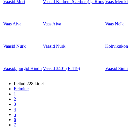
Vaasid Meri
Vaasid Kerbera (Gerbera) ja Roos
Vaas Mereki
Vaas Aiva
Vaas Aiva
Vaas Nelk
Vaasid Nurk
Vaasid Nurk
Kohvikukom
Vaasid, purgid Hindu
Vaasid 3401 (E-119)
Vaasid Sinili
Leitud 228 kirjet
Eelmine
1
2
3
4
5
6
7