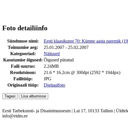
Foto detailiinfo
Sündmuse nimi:
Eesti klaasikunst 70: Kümne aasta paremik (
Toimumise aeg:
25.01.2007 - 25.02.2007
Kategooriad:
Näitused
Kasutamise õigused:
Õigused piiratud
Faili suurus:
2.24MB
Resolutsioon:
21.6 * 16.2cm @ 300dpi (2592 * 1944px)
Failitüüp:
JPG
Originaali tüüp:
Digitaalfoto
Eesti Tarbekunsti- ja Disainimuuseum
|
Lai 17, 10133 Tallinn
|
Üldtel
info@etdm.ee