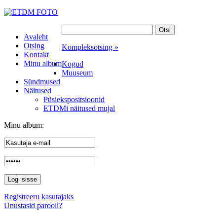
Avaleht
Otsing
Kompleksotsing »
Kontakt
Minu album
Kogud
Muuseum
Sündmused
Näitused
Püsiekspositsioonid
ETDMi näitused mujal
Minu album:
Registreeru kasutajaks
Unustasid parooli?