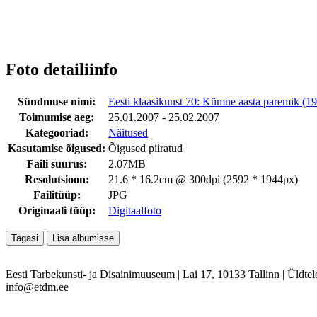
Foto detailiinfo
Sündmuse nimi:
Eesti klaasikunst 70: Kümne aasta paremik (
Toimumise aeg:
25.01.2007 - 25.02.2007
Kategooriad:
Näitused
Kasutamise õigused:
Õigused piiratud
Faili suurus:
2.07MB
Resolutsioon:
21.6 * 16.2cm @ 300dpi (2592 * 1944px)
Failitüüp:
JPG
Originaali tüüp:
Digitaalfoto
Eesti Tarbekunsti- ja Disainimuuseum
|
Lai 17, 10133 Tallinn
|
Üldtel
info@etdm.ee