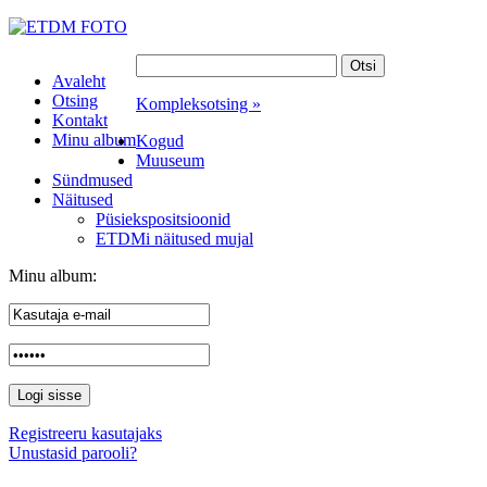
Avaleht
Otsing
Kompleksotsing »
Kontakt
Minu album
Kogud
Muuseum
Sündmused
Näitused
Püsiekspositsioonid
ETDMi näitused mujal
Minu album:
Registreeru kasutajaks
Unustasid parooli?