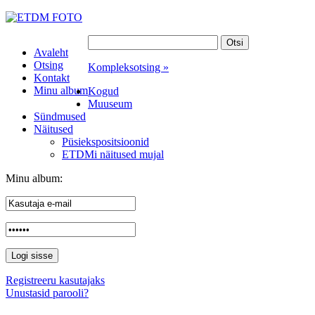
Avaleht
Otsing
Kompleksotsing »
Kontakt
Minu album
Kogud
Muuseum
Sündmused
Näitused
Püsiekspositsioonid
ETDMi näitused mujal
Minu album:
Registreeru kasutajaks
Unustasid parooli?