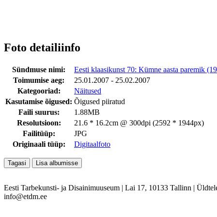
Foto detailiinfo
Sündmuse nimi:
Eesti klaasikunst 70: Kümne aasta paremik (
Toimumise aeg:
25.01.2007 - 25.02.2007
Kategooriad:
Näitused
Kasutamise õigused:
Õigused piiratud
Faili suurus:
1.88MB
Resolutsioon:
21.6 * 16.2cm @ 300dpi (2592 * 1944px)
Failitüüp:
JPG
Originaali tüüp:
Digitaalfoto
Eesti Tarbekunsti- ja Disainimuuseum
|
Lai 17, 10133 Tallinn
|
Üldtel
info@etdm.ee